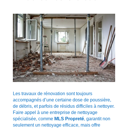
Les travaux de rénovation sont toujours
accompagnés d’une certaine dose de poussière,
de débris, et parfois de résidus difficiles à nettoyer.
Faire appel à une entreprise de nettoyage
spécialisée, comme
MLS Propreté
, garantit non
seulement un nettoyage efficace, mais offre